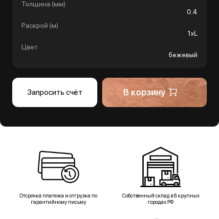
Толщина (мм)
0.4
Раскрой (м)
1хL
Цвет
бежевый
В корзину
Запросить счёт
Отсрочка платежа и отгрузка по
Собственный склад в 8 крупных
гарантийному письму
городах РФ