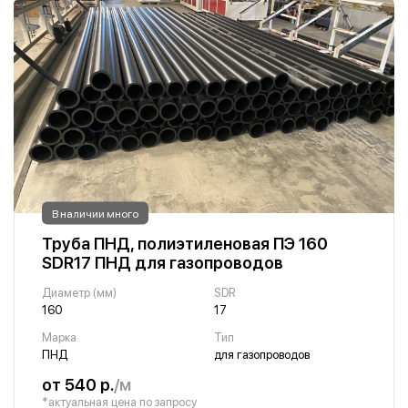
В наличии много
Труба ПНД, полиэтиленовая ПЭ 160
SDR17 ПНД для газопроводов
Диаметр (мм)
SDR
160
17
Марка
Тип
ПНД
для газопроводов
от 540 р.
/м
*актуальная цена по запросу